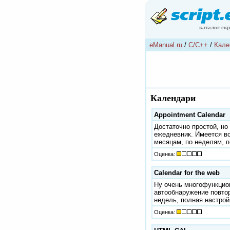
каталог ск
eManual.ru
/
C/C++
/
Кале
Календари
Appointment Calendar
Достаточно простой, но
ежедневник. Имеется в
месяцам, по неделям, п
Оценка:
Calendar for the web
Ну очень многофункцио
автообнаружение повто
недель, полная настрой
Оценка: