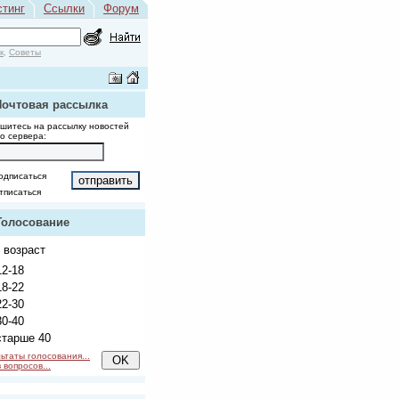
стинг
Ссылки
Форум
к
,
Советы
Почтовая рассылка
шитесь на рассылку новостей
о сервера:
одписаться
тписаться
Голосование
 возраст
2-18
8-22
2-30
0-40
тарше 40
ьтаты голосования...
 вопросов...