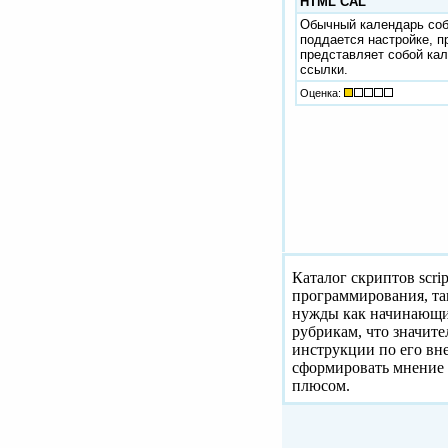
HTML CAL
Обычный календарь соб
поддается настройке, п
представляет собой кал
ссылки.
Оценка:
Каталог скриптов scri
программирования, та
нужды как начинающих
рубрикам, что значит
инструкции по его вн
сформировать мнение 
плюсом.