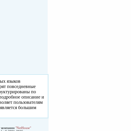
ных языков
орят повседневные
труктурированы по
 подробное описание и
воляет пользователям
 является большим
т компании
"NetHouse"