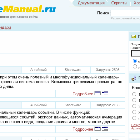
Документация
Скрипты
Хо
Поиск:
риптов для вашего сайта
Расширенный поис
ндари
Подпи
нашег
п
о
Ангийский
Shareware
Загрузок: 2503
 при этом очень полезный и многофункциональный календарь-
строенная система поиска. Возможны три режима просмотра: по
о дням.
Ваш
Подробнее
1
1
Ангийский
Shareware
Загрузок: 2155
2
нальный календарь событий. В числе функций:
3
ряющихся событий, экспорт данных, автоматическая нумерация
с
ка внешнего вида, создание архива и многое, многое другое.
Резул
Архив
Подробнее