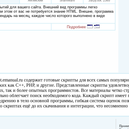
Ангийский
Shareware
Загрузок: 2365
ытий для вашего сайта. Внешний вид программы легко
ри этом от вас не потребуется знание HTML. Внешне, программа
ендарь на месяц, каждое число которого выполнено в виде
Подробнее
pt.emanual.ru содержит готовые скрипты для всех самых популяр
ких как C++, PHP, и другие. Представленные скрипты удовлетв
, так и более опытных программистов. Все материалы четко с
ельно облегчает поиск необходимого кода. Каждый скрипт имеет
едрению в тело основной программы, гибкая система оценок поз
о скриптах ещё до их скачивания и интеграции, что несомненно
Проек