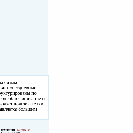
ных языков
орят повседневные
труктурированы по
 подробное описание и
воляет пользователям
 является большим
т компании
"NetHouse"