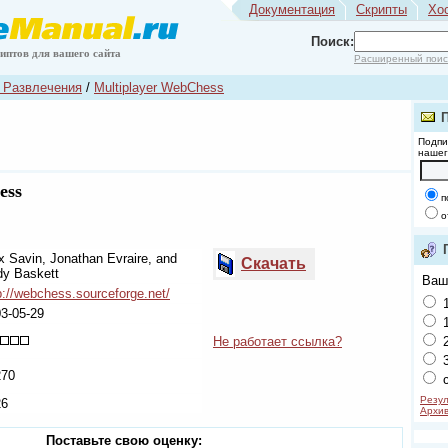
Документация
Скрипты
Хо
Поиск:
риптов для вашего сайта
Расширенный поис
 Развлечения
/
Multiplayer WebChess
Подпи
нашег
ess
п
о
 Savin, Jonathan Evraire, and
Скачать
y Baskett
Ваш
p://webchess.sourceforge.net/
1
3-05-29
1
Не работает ссылка?
2
3
270
с
Резул
26
Архив
Поставьте свою оценку: