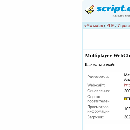
каталог ск
eManual.ru
/
PHP
/
Игры и
Multiplayer WebCh
Шахматы онлайн
Max
Разработчик:
And
Web-сайт:
htt
Обновленно:
200
Оценка
посетителей:
Просмотров
10
информации:
Загрузок:
36