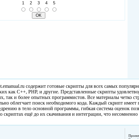
1
2
3
4
5
pt.emanual.ru содержит готовые скрипты для всех самых популяр
ких как C++, PHP, и другие. Представленные скрипты удовлетв
, так и более опытных программистов. Все материалы четко с
ельно облегчает поиск необходимого кода. Каждый скрипт имеет
едрению в тело основной программы, гибкая система оценок поз
о скриптах ещё до их скачивания и интеграции, что несомненно
Проек