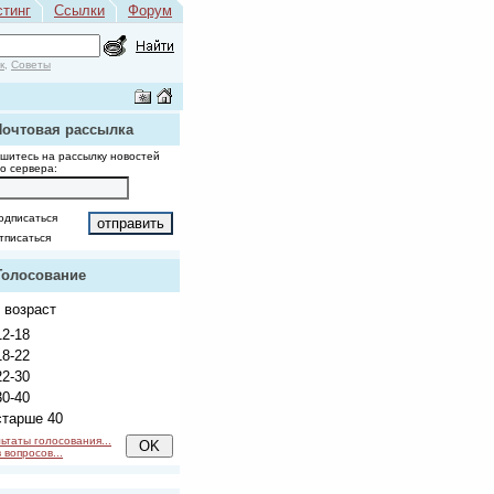
стинг
Ссылки
Форум
к
,
Советы
Почтовая рассылка
шитесь на рассылку новостей
о сервера:
одписаться
тписаться
Голосование
 возраст
2-18
8-22
2-30
0-40
тарше 40
ьтаты голосования...
 вопросов...