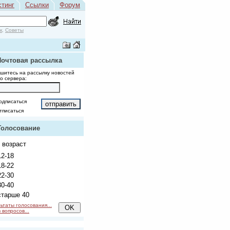
стинг
Ссылки
Форум
к
,
Советы
Почтовая рассылка
шитесь на рассылку новостей
о сервера:
одписаться
тписаться
Голосование
 возраст
2-18
8-22
2-30
0-40
тарше 40
ьтаты голосования...
 вопросов...