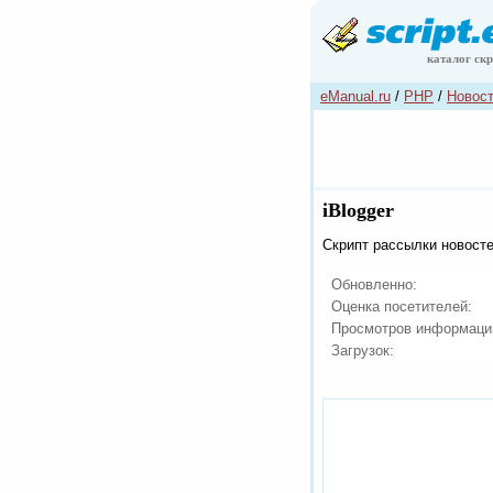
каталог ск
eManual.ru
/
PHP
/
Новос
iBlogger
Скрипт рассылки новосте
Обновленно:
Оценка посетителей:
Просмотров информаци
Загрузок: