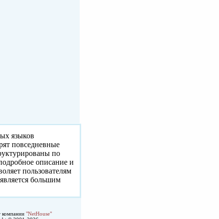
ных языков
орят повседневные
труктурированы по
 подробное описание и
воляет пользователям
 является большим
т компании
"NetHouse"