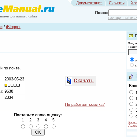
Документация
Скрипты
Хо
Поиск:
риптов для вашего сайта
Расширенный поис
ти
/
iBlogger
Подпи
нашег
п
о
й по почте.
2003-05-23
Скачать
Ваш
и:
9638
1
2334
1
Не работает ссылка?
2
3
Поставьте свою оценку:
с
1
2
3
4
5
Резул
Архив