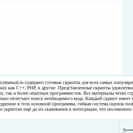
pt.emanual.ru содержит готовые скрипты для всех самых популяр
ких как C++, PHP, и другие. Представленные скрипты удовлетв
, так и более опытных программистов. Все материалы четко с
ельно облегчает поиск необходимого кода. Каждый скрипт имеет
едрению в тело основной программы, гибкая система оценок поз
о скриптах ещё до их скачивания и интеграции, что несомненно
Проек