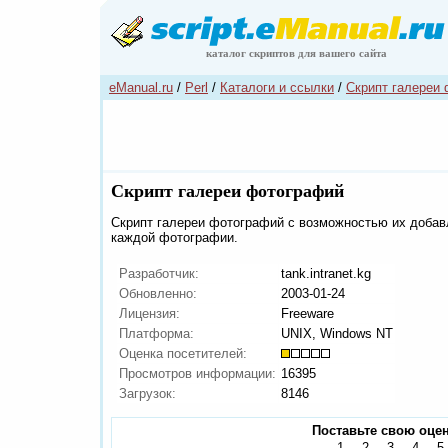
каталог скриптов для вашего сайта
eManual.ru
/
Perl
/
Каталоги и ссылки
/
Скрипт галереи
Скрипт галереи фотографий
Скрипт галереи фотографий с возможностью их добав
каждой фотографии.
Разработчик:
tank.intranet.kg
Обновленно:
2003-01-24
Лицензия:
Freeware
Платформа:
UNIX, Windows NT
Оценка посетителей:
Просмотров информации:
16395
Загрузок:
8146
Поставьте свою оцен
1
2
3
4
5