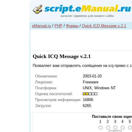
каталог скриптов для вашего сайта
eManual.ru
/
PHP
/
Формы
/
Quick ICQ Message v.2.1
Quick ICQ Message v.2.1
Позваляет вам отправлять сообщения на icq прямо с с
Обновленно:
2003-01-20
Лицензия:
Freeware
Платформа:
UNIX, Windows NT
Оценка посетителей:
Просмотров информации:
16806
Загрузок:
6265
Поставьте свою оцен
1
2
3
4
5