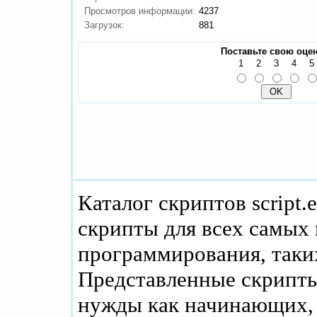
Просмотров информации:
4237
Загрузок:
881
Поставьте свою оцен
1
2
3
4
5
Каталог скриптов script.
скрипты для всех самых
программирования, таких
Представленные скрипты
нужды как начинающих, 